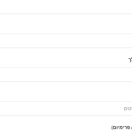
ך
טים
 פרימיום)