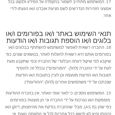
17. המשתמש מתחייב לשמור בהקפדה על המידע ולנקוט בכל
אמצעי הזהירות הנדרשים לשם מניעת אובדנו ו/או הגעתו לידי
אחר.
תנאי השימוש באתר ו/או בפורומים ו/או
בלוגים ו/או הוספת תגובות ו/או הודעות
18. החברה רשאית לאפשר למשתמש להשתתף בבלוגים ו/או
בפורומים אותם היא רשאית להעלות לאתר, בנושאים שונים, כפי
שיקבע לפי שיקול דעתה הבלעדי של החברה וכפי שתקבע מעת
לעת על ידי החברה (להלן- "הפורומים") ובכלל זה, להוסיף
תגובות ו/או הודעות מטעמה וכן לעיין בתגובות ו/או הודעות
שנכתבו על ידי משתמשים אחרים (להלן-"ההודעות").
19. המשתמש מסכים, כי לאור אופי האתר, אין בהכרח ההודעות
מסופקות ו/או נערכות על ידי החברה וכי הן מוצגות בפורומים
כפי שהן (AS IS), מבלי שהחברה בודקת את מהימנותן, דיוקן ו/או
נכונותן והיא לא תישא בכל אחריות לכל אי התאמה, טעות, אי