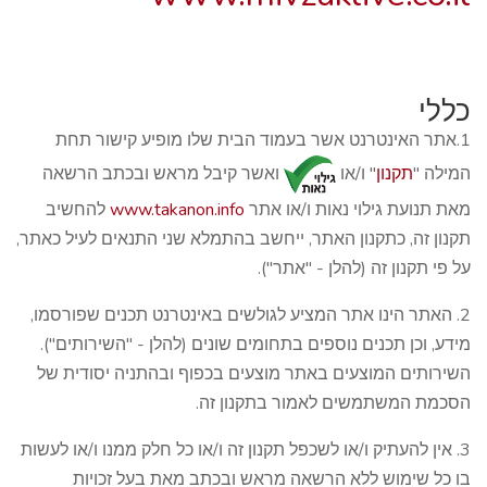
כללי
1.אתר האינטרנט אשר בעמוד הבית שלו מופיע קישור תחת
המילה "
תקנון
" ו/או
ואשר קיבל מראש ובכתב הרשאה
מאת תנועת גילוי נאות ו/או אתר
www.takanon.info
להחשיב
תקנון זה, כתקנון האתר, ייחשב בהתמלא שני התנאים לעיל כאתר,
על פי תקנון זה (להלן - "אתר").
2. האתר הינו אתר המציע לגולשים באינטרנט תכנים שפורסמו,
מידע, וכן תכנים נוספים בתחומים שונים (להלן - "השירותים").
השירותים המוצעים באתר מוצעים בכפוף ובהתניה יסודית של
הסכמת המשתמשים לאמור בתקנון זה.
3. אין להעתיק ו/או לשכפל תקנון זה ו/או כל חלק ממנו ו/או לעשות
בו כל שימוש ללא הרשאה מראש ובכתב מאת בעל זכויות