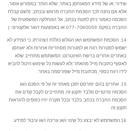
שידור, או של מידע המאוחסן באתר, שלא הותר במפורש אסור,
אלא אם נתנה לכך הסכמת החברה מראש ובכתב. (לשם קבלת
הסכמה כאמור ניתן לפנות בכתב, אל המחלקה המשפטית של
החברה בפקס: 077-7060059 או באמצעות דואר אלקטרוני: )
14. הסכמת המשתמש ו/או הגולש כוללת הצהרתו, כי המידע לא
ישמש למטרות רווח או למטרות מסחריות אחרות ולא יאוחסן
באתרים אחרים ברשת האינטרנט, המשתמש מתחייב שלא
לאסוף כתובות מייל מהאתר ולא לעשות כל שימוש היכול להביא
לידו רווח כספי, מכתובת מייל שפורסמה באתר.
15. אתרים בהם יפורסם תוכן מאתר זה על פי הסכם ו/או
הסכמה פרטניים מלבד תקנון זה, מתחייבים לקבל קודם את
הסכמת החברה בכתב בלבד ובכל מקרה יהיו כפופים להוראות
תקנון זה.
16.המשתמש לא יבצע כל שינוי ו/או עריכה ו/או עיבוד למידע.