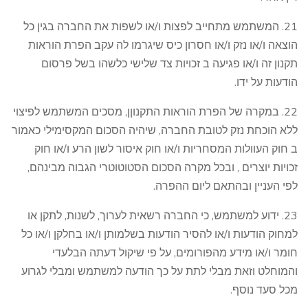
21. המשתמש מתחייב לפצות ו/או לשפות את החברה בגין כל
הוצאה ו/או נזק ו/או חסרון כיס שיגרמו לה עקב הפרת הוראות
תקנון זה ו/או פגיעה ב זכויות צד שלישי כלשהו בשל פרסום
הודעות על ידו.
22. במקרה של הפרת הוראות התקנוןן, מסכים המשתמש לפיצוי
ללא הוכחת נזק לטובת החברה, שיהיה הסכום המקסימילי כאמור
ב חוק העוולות המסחריות ו/או חוק איסור לשון הרע ו/או חוק
זכויות יוצרים , ובכל מקרה הסכום הסטוטוטרי הגבוה מבינהם,
לפי העניין ובהתאם ליום ההפרה.
23. ידוע למשתמש, כי החברה רשאית לערוך, לשנות, לתקן או
למחוק הודעות ו/או להסיר הודעות בשלמותן ו/או בחלקן ו/או כל
חומר ו/או מידע מהפורומים, על פי שיקול דעתה הבלעדי
והמוחלט וזאת מבלי לתת על כך הודעה למשתמש ומבלי לגרוע
מכל סעד נוסף.