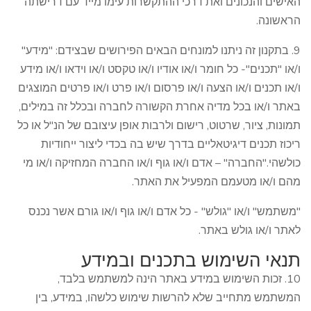
האישים והנכונים ואת דרכי ההתקשרות עימו מייד עם דרישתה
הראשונה.
9. בתקנון זה ניתנו למונחים הבאים הפירושים שבצידם: "מידע"
ו/או "תכנים"- כל חומר ו/או אודיו ו/או טקסט ו/או וידאו ו/או מידע
ו/או תכנים ו/או הצעה ו/או פרסום ו/או פרט ו/או פרטים המוצגים
באתר ו/או בכל מדיה אחרת הקשורה לחברה ובכלל זה במילים,
תמונות, ציור, שרטוט, רישום ולרבות אופן עיצובם של הנ"ל או כל
ריכוז תכנים דיגיטאליים בדרך שיש בה בכדי ליצור ייחודיות
כולשהי."החברה" – אדם ו/או גוף ו/או החברה המחזיקה ו/או מי
מהם ו/או מטעמם המפעיל את האתר.
"משתמש" ו/או "גולש" - כל אדם ו/או גוף ו/או גורם אשר נכנס
לאתר ו/או גולש באתר.
תנאי השימוש בתכנים ובמידע
10. זכות השימוש במידע באתר הינה למשתמש בלבד,
המשתמש מתחייב שלא להרשות שימוש כלשהו, במידע, בין